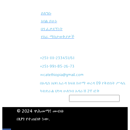
ይለግሱ
አባል ይሁኑ
በጎ ፈቃደኝነት
የስራ ማስታወቅያዎች
ያግኙን
+251-111-233451/61
+251-991-85-26-73
wcatethiopia@gmail.com
በአዲስ አበባ አራዳ ክፍለ ከተማ ወረዳ 09 የቅድስት ሥላሴ
ካቴድራል ህንጻ ሁለገብ አዳራሽ 2ኛ ፎቅ
© 2024 ዋሕመማ! መብቱ
በህግ የተጠበቀ ነው.