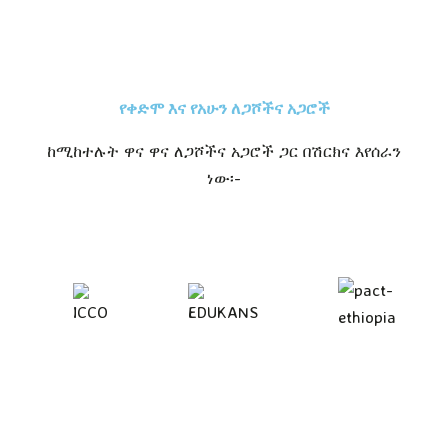
የቀድሞ እና የአሁን ለጋሾችና አጋሮች
ከሚከተሉት ዋና ዋና ለጋሾችና አጋሮች ጋር በሽርክና እየሰራን
ነው፡-