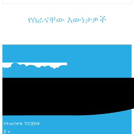
የሰራናቸው እውነታዎች
የተጠናቀቁ ፕሮጀክት
0
+