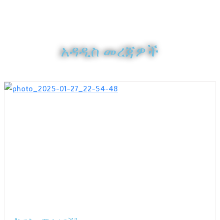
አዳዲስ መረጃዎች