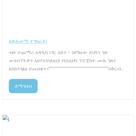
ከዋሕመማ ተግባራት!
ብዙ ተጨማሪ አዳዲስ ነገር አለን – በየግዜው ይህንን ገጽ
መጎብኘትዎን አዘንጉ!ስለዚህ፡ የእነዚህን ፕሮጀክት ሙሉ ገለፃ
እስክንገልፅ ይጠብቁን።“””””””””””””””””””””””””””””””””በቅርብ...
ለማንበብ