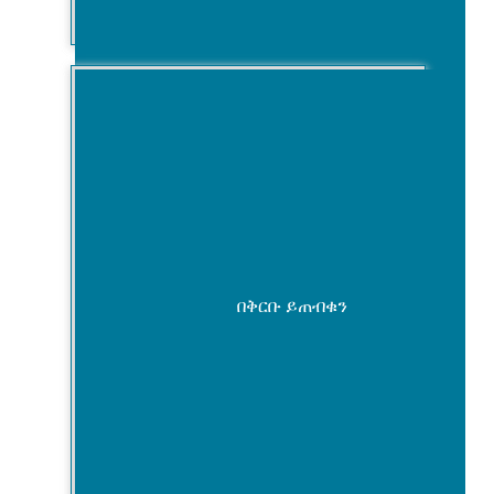
በቅርቡ ይጠብቁን
የአቅም ግንባታና አጋርነት