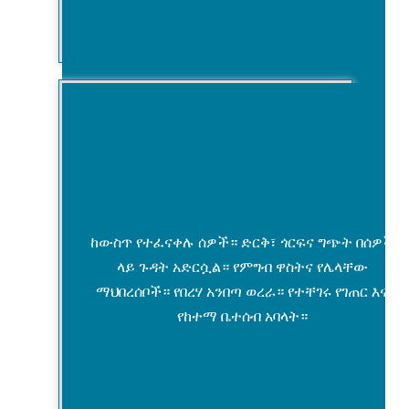
ከውስጥ የተፈናቀሉ ሰዎች። ድርቅ፣ ጎርፍና ግጭት በሰዎች
ላይ ጉዳት አድርሷል። የምግብ ዋስትና የሌላቸው
ማህበረሰቦች። የበረሃ አንበጣ ወረራ። የተቸገሩ የገጠር እና
የከተማ ቤተሰብ አባላት።
የአደጋ ጊዜ ምላሽ