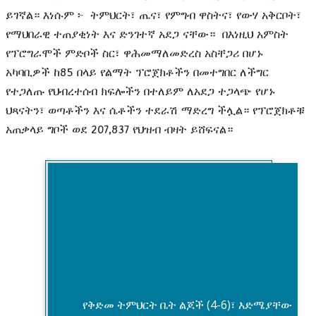
ይገኛል። እነሱም ፦ ትምህርት፣ ጤና፣ የምግብ ዋስትና፣ የውሃ አቅርቦት፣
የማህበራዊ ተጠያቂነት እና ድንገተኛ አደጋ ናቸው። በእነዚህ አምስት
የፕሮግራሞች ምድቦች ስር፣ ዋሕመማ
ለመድረስ አስቸጋሪ በሆኑ
አካባቢዎች ከ85 በላይ የልማት ፕሮጀክቶችን በመተግበር ለችግር
የተጋለጡ የህብረተሰብ ክፍሎችን በተለይም ለአደጋ ተጋላጭ የሆኑ
ህጻናትን፣ ወጣቶችን እና ሴቶችን ተደራሽ ማድረግ ችሏል።
የፕሮጀክቶቹ
አጠቃላይ ግቦች ወደ 207,837 የህዝብ ብዛት ይሸፍናል።
የቅድመ ትምህርት ቤት ልጆች (4-6)፣ እድሜያቸው