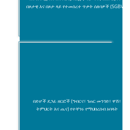
በጾታዊ እና በጾታ ላይ የተመሰረተ ጥቃት ሰለባዎች (SGBV)።
ጤና
በድሆች ደጋፊ ዘርፎች (ግብርና፣ ገጠር መንገድ፣ ዋሽ፣
ትምህርት እና ጤና) የተቸገሩ የማህበረሰብ አባላት