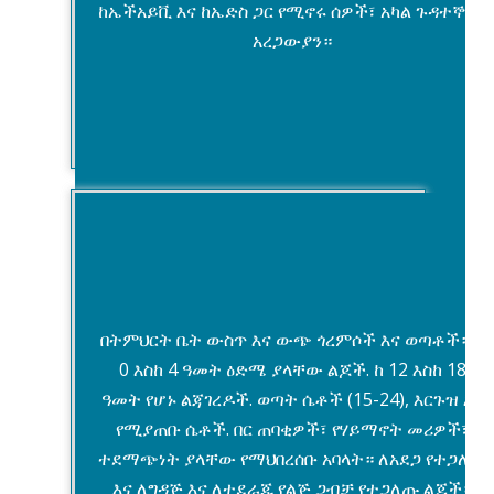
ከኤችአይቪ እና ከኤድስ ጋር የሚኖሩ ሰዎች፣ አካል ጉዳተኞች፣
አረጋውያን።
የህጻናት ልማት
በትምህርት ቤት ውስጥ እና ውጭ ጎረምሶች እና ወጣቶች። ከ
0 እስከ 4 ዓመት ዕድሜ ያላቸው ልጆች. ከ 12 እስከ 18
ዓመት የሆኑ ልጃገረዶች. ወጣት ሴቶች (15-24), እርጉዝ እና
የሚያጠቡ ሴቶች. በር ጠባቂዎች፣ የሃይማኖት መሪዎች፣
ተደማጭነት ያላቸው የማህበረሰቡ አባላት። ለአደጋ የተጋለጡ
እና ለግዳጅ እና ለተደራጁ የልጅ ጋብቻ የተጋለጡ ልጆች።