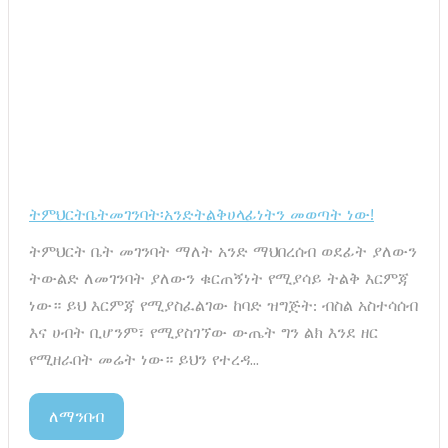
ትምህርትቤትመገንባት፡አንድትልቅሀላፊነትን መወጣት ነው!
ትምህርት ቤት መገንባት ማለት አንድ ማህበረሰብ ወደፊት ያለውን
ትውልድ ለመገንባት ያለውን ቁርጠኝነት የሚያሳይ ትልቅ እርምጃ
ነው። ይህ እርምጃ የሚያስፈልገው ከባድ ዝግጅት: ብስል አስተሳሰብ
እና ሀብት ቢሆንም፣ የሚያስገኘው ውጤት ግን ልክ እንደ ዘር
የሚዘራበት መሬት ነው። ይህን የተረዳ...
ለማንበብ