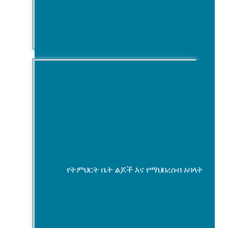
ማህበራዊ ተጠያቂነት
የትምህርት ቤት ልጆች እና የማህበረሰብ አባላት
ንፁህ የመጠጥ ውሃ አቅርቦት