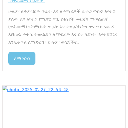
“ከዋሕመማ ስራዎች”
ሁሌም ለትምህርት ጥራት እና ለተማሪዎች ሲተጋ የነበረ፡ እየተጋ
ያለው እና እየተጋ የሚኖር ዋቢ የሕፃናት መርጃና ማሠልጠኛ
(ዋሕመማ) የትምህርት ጥራት እና ተደራሽነትን ዋና ግቡ አድርጎ
እየከወኔ ተተኪ ትውልድን ለማፍራት እና በቀጣይነት እየተሸጋገረ
እንዲቀጥል ለማድረግ ፡ ሁሉም ወላጆችና...
ለማንበብ