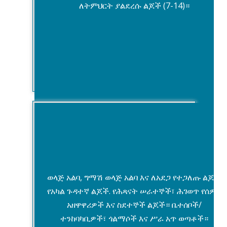
ለትምህርት ያልደረሱ ልጆች (7-14)።
ትምህርት
ወላጅ አልባ, ግማሽ ወላጅ አልባ እና ለአደጋ የተጋለጡ ልጆች.
የአካል ጉዳተኛ ልጆች. የሕጻናት ሠራተኞች፣ ሕገወጥ የሰዎች
አዘዋዋሪዎች እና ስደተኞች ልጆች። ቤተሰቦች/
ተንከባካቢዎች፣ ጎልማሶች እና ሥራ አጥ ወጣቶች።