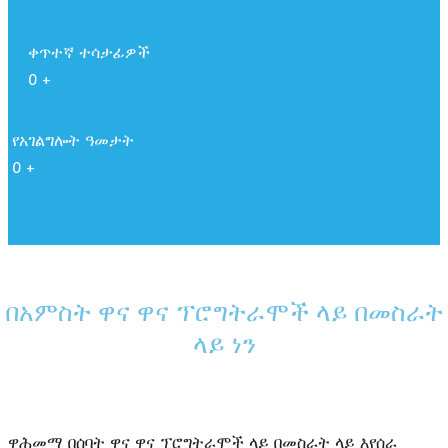
ቀጥተኛ ተሳታፊዎች
0
+
የአገልግሎት ዓመታት
0
+
በአምስት ዋና ዋና ፕሮግትራሞች ላይ በመስራት
ላይ ነን
ዋሕመማ በሰባት ዋና ዋና ፕሮግትራሞች ላይ በመስራት ላይ እየሰራ