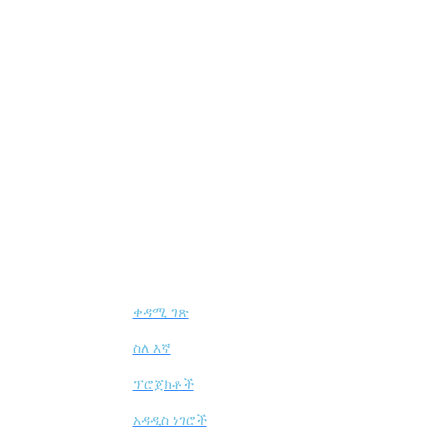
ዋሕመማ
ዋቢ የሕፃናት መርጃና ማሠልጠኛ እ.ኤ.አ. በ1993 የተመሰረተ ቦርድ
መር አገር በቀል የሲቪል ማህበረሰብ ድርጅት ሲሆን በተሻሻለው አዋጅ
1113/2011 መሰረት በኢትዮጵያ የሲቪል ማህበራት ባለስልጣን
በመዝገብ ቁጥር 0541 ተመዝግቧል።
ፈጣን አገናኞች
ቀዳሚ ገጽ
ስለ እኛ
ፕሮጀክቶች
አዳዲስ ነገሮች
ይሳተፍ