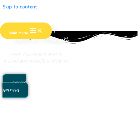
Skip to content
ዋቢ የሕፃናት
Main Menu
መርጃ እና ማሠልጠኛ
ረዳት የሌላቸውን ሕፃናት
እራሳቸውን እንዲችሉ እንደግፍ
ተጨማሪ
ለማምበብ